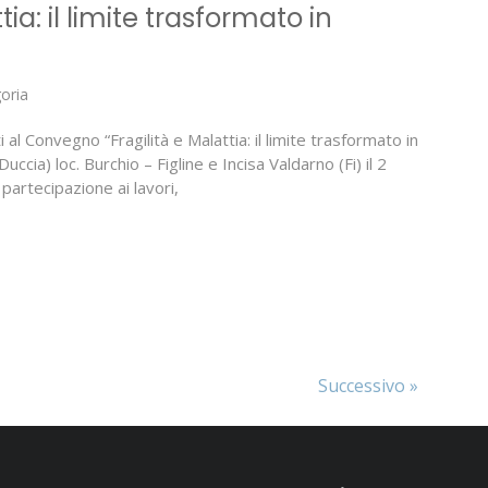
ia: il limite trasformato in
oria
i al Convegno “Fragilità e Malattia: il limite trasformato in
uccia) loc. Burchio – Figline e Incisa Valdarno (Fi) il 2
partecipazione ai lavori,
Successivo »