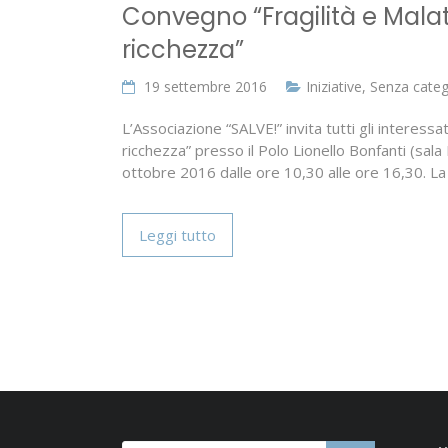
Convegno “Fragilità e Malatt
ricchezza”
19 settembre 2016
Iniziative
,
Senza categ
L’Associazione “SALVE!” invita tutti gli interessat
ricchezza” presso il Polo Lionello Bonfanti (sala D
ottobre 2016 dalle ore 10,30 alle ore 16,30. La 
Leggi tutto